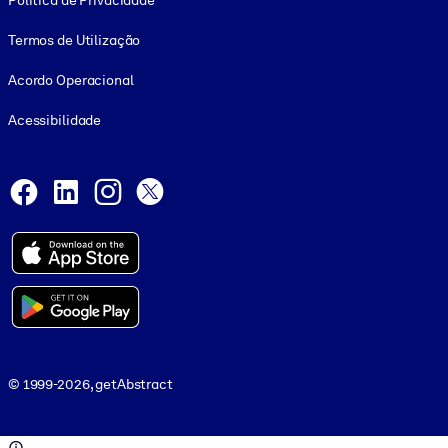
Política de Privacidade
Termos de Utilização
Acordo Operacional
Acessibilidade
Social and Apps
Facebook
LinkedIn
Instagram
X
© 1999-2026, getAbstract
© 1999-2026, getAbstract