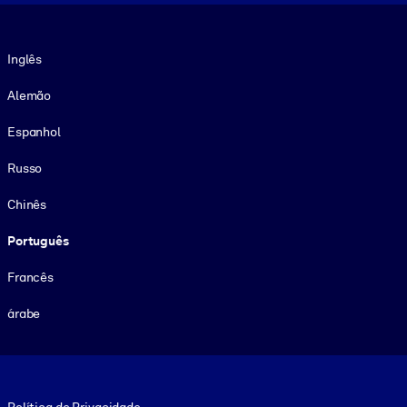
Idioma
Inglês
Alemão
Espanhol
Russo
Chinês
Português
Francês
árabe
Footer legal