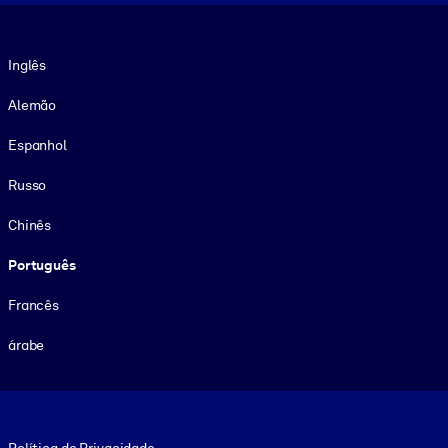
Idioma
Inglês
Alemão
Espanhol
Russo
Chinês
Português
Francês
árabe
Footer legal