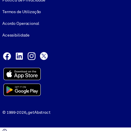
Política de Privacidade
Termos de Utilização
Acordo Operacional
Acessibilidade
Social and Apps
Facebook
LinkedIn
Instagram
X
© 1999-2026, getAbstract
© 1999-2026, getAbstract