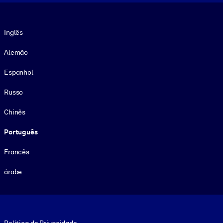
Idioma
Inglês
Alemão
Espanhol
Russo
Chinês
Português
Francês
árabe
Footer legal