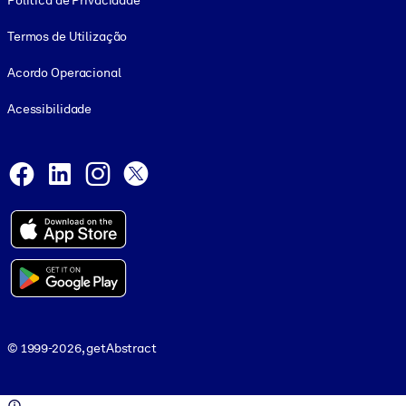
Política de Privacidade
Termos de Utilização
Acordo Operacional
Acessibilidade
Social and Apps
Facebook
LinkedIn
Instagram
X
© 1999-2026, getAbstract
© 1999-2026, getAbstract