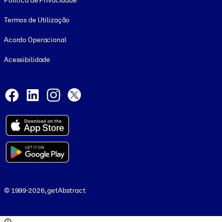
Política de Privacidade
Termos de Utilização
Acordo Operacional
Acessibilidade
Social and Apps
Facebook
LinkedIn
Instagram
X
© 1999-2026, getAbstract
© 1999-2026, getAbstract