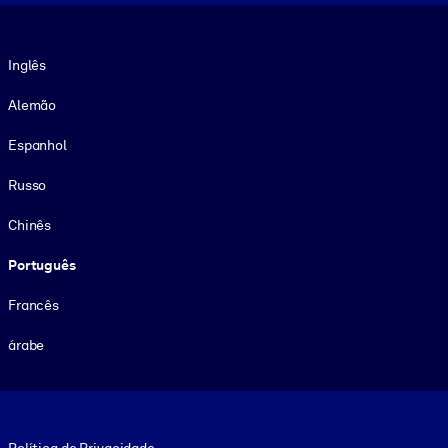
Idioma
Inglês
Alemão
Espanhol
Russo
Chinês
Português
Francês
árabe
Footer legal