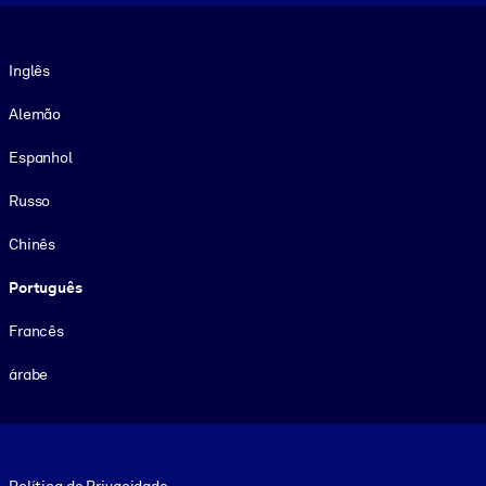
Idioma
Inglês
Alemão
Espanhol
Russo
Chinês
Português
Francês
árabe
Footer legal