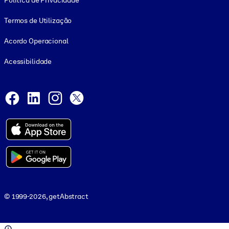
Política de Privacidade
Termos de Utilização
Acordo Operacional
Acessibilidade
Social and Apps
Facebook
LinkedIn
Instagram
X
© 1999-2026, getAbstract
© 1999-2026, getAbstract