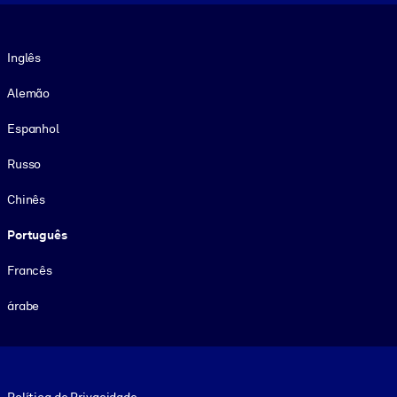
Idioma
Inglês
Alemão
Espanhol
Russo
Chinês
Português
Francês
árabe
Footer legal