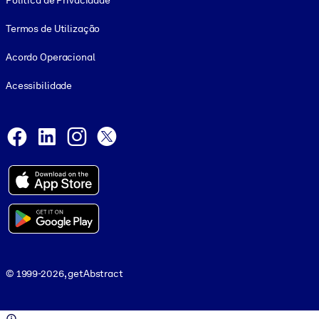
Política de Privacidade
Termos de Utilização
Acordo Operacional
Acessibilidade
Social and Apps
Facebook
LinkedIn
Instagram
X
© 1999-2026, getAbstract
© 1999-2026, getAbstract