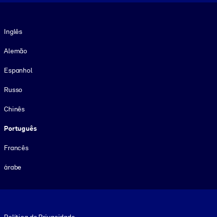
Idioma
Inglês
Alemão
Espanhol
Russo
Chinês
Português
Francês
árabe
Footer legal