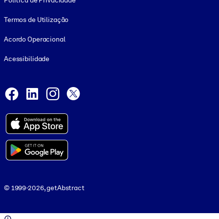
Política de Privacidade
Termos de Utilização
Acordo Operacional
Acessibilidade
Social and Apps
Facebook
LinkedIn
Instagram
X
© 1999-2026, getAbstract
© 1999-2026, getAbstract