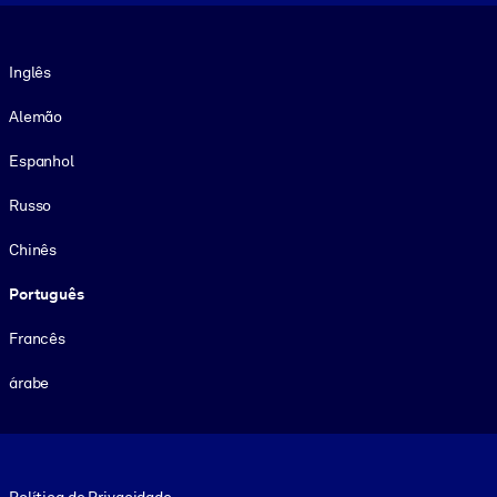
Idioma
Inglês
Alemão
Espanhol
Russo
Chinês
Português
Francês
árabe
Footer legal