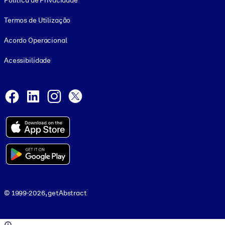
Política de Privacidade
Termos de Utilização
Acordo Operacional
Acessibilidade
Social and Apps
Facebook
LinkedIn
Instagram
X
© 1999-2026, getAbstract
© 1999-2026, getAbstract