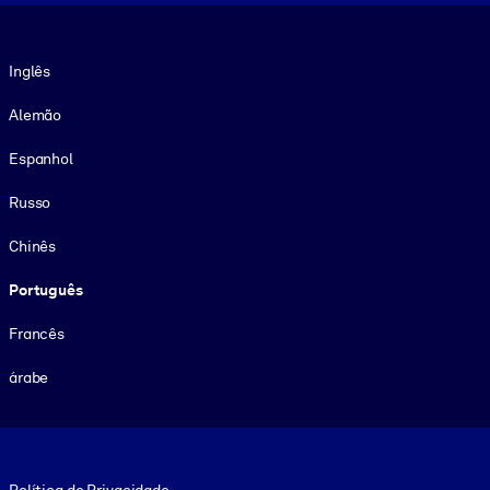
Idioma
Inglês
Alemão
Espanhol
Russo
Chinês
Português
Francês
árabe
Footer legal