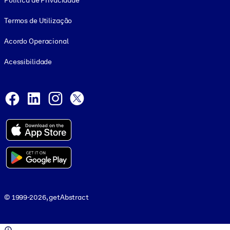
Política de Privacidade
Termos de Utilização
Acordo Operacional
Acessibilidade
Social and Apps
Facebook
LinkedIn
Instagram
X
© 1999-2026, getAbstract
© 1999-2026, getAbstract