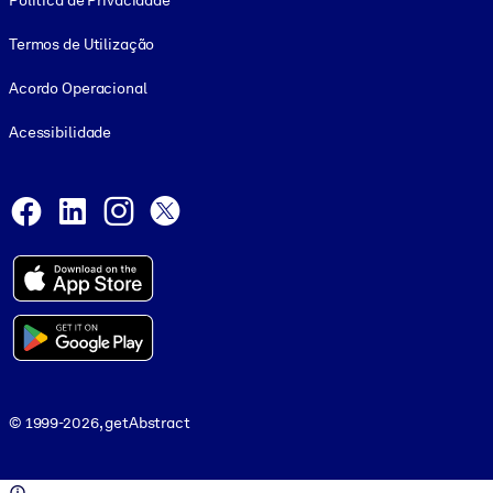
Política de Privacidade
Termos de Utilização
Acordo Operacional
Acessibilidade
Social and Apps
Facebook
LinkedIn
Instagram
X
© 1999-2026, getAbstract
© 1999-2026, getAbstract