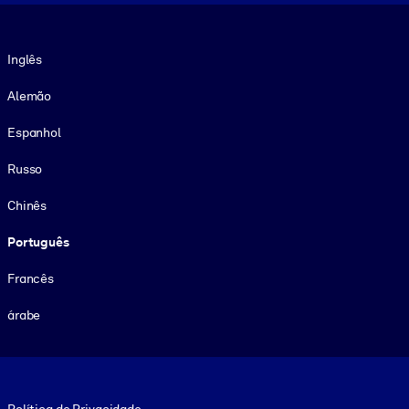
Idioma
Inglês
Alemão
Espanhol
Russo
Chinês
Português
Francês
árabe
Footer legal