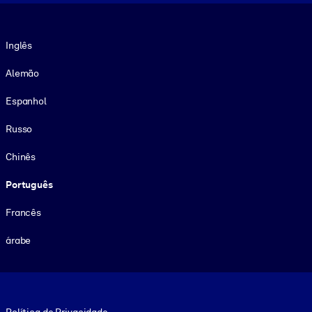
Idioma
Inglês
Alemão
Espanhol
Russo
Chinês
Português
Francês
árabe
Footer legal