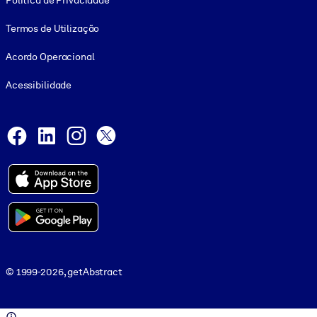
Política de Privacidade
Termos de Utilização
Acordo Operacional
Acessibilidade
Social and Apps
Facebook
LinkedIn
Instagram
X
© 1999-2026, getAbstract
© 1999-2026, getAbstract