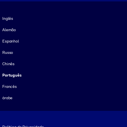
Idioma
Inglês
Alemão
Espanhol
Russo
Chinês
Português
Francês
árabe
Footer legal