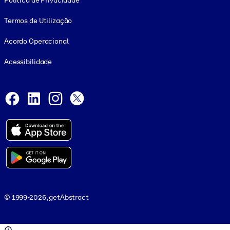
Política de Privacidade
Termos de Utilização
Acordo Operacional
Acessibilidade
Social and Apps
Facebook
LinkedIn
Instagram
X
© 1999-2026, getAbstract
© 1999-2026, getAbstract