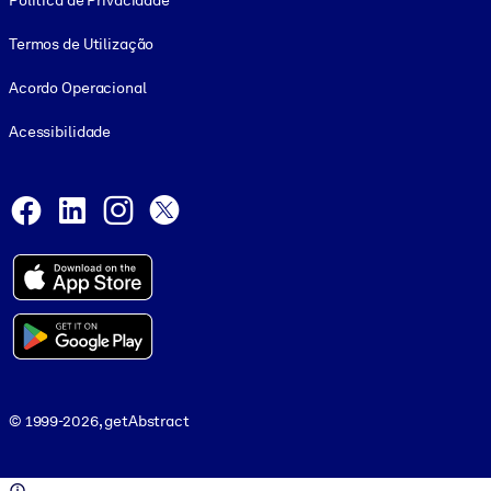
Política de Privacidade
Termos de Utilização
Acordo Operacional
Acessibilidade
Social and Apps
Facebook
LinkedIn
Instagram
X
© 1999-2026, getAbstract
© 1999-2026, getAbstract