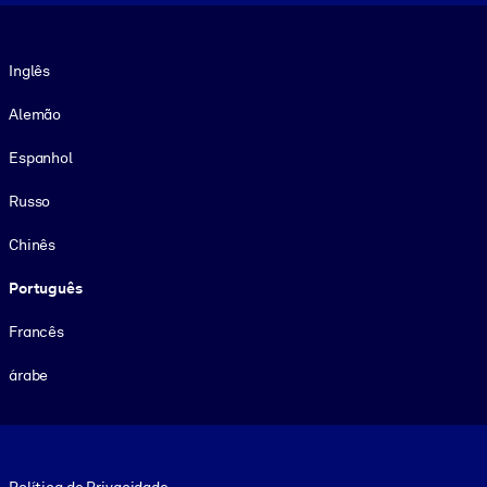
Idioma
Inglês
Alemão
Espanhol
Russo
Chinês
Português
Francês
árabe
Footer legal