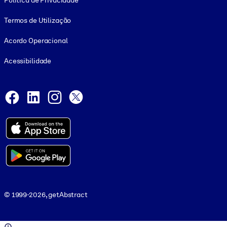
Política de Privacidade
Termos de Utilização
Acordo Operacional
Acessibilidade
Social and Apps
Facebook
LinkedIn
Instagram
X
© 1999-2026, getAbstract
© 1999-2026, getAbstract