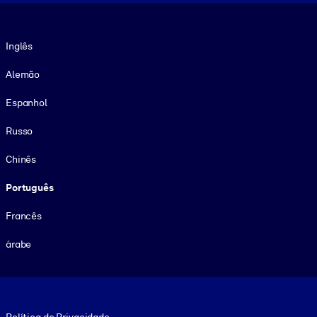
Idioma
Inglês
Alemão
Espanhol
Russo
Chinês
Português
Francês
árabe
Footer legal