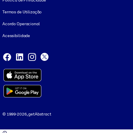
Política de Privacidade
Termos de Utilização
Acordo Operacional
Acessibilidade
Social and Apps
Facebook
LinkedIn
Instagram
X
© 1999-2026, getAbstract
© 1999-2026, getAbstract