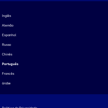
Idioma
Inglês
Alemão
Espanhol
Russo
Chinês
Português
Francês
árabe
Footer legal