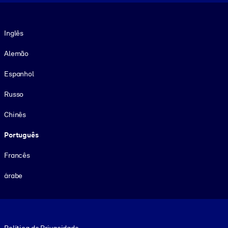
Idioma
Inglês
Alemão
Espanhol
Russo
Chinês
Português
Francês
árabe
Footer legal