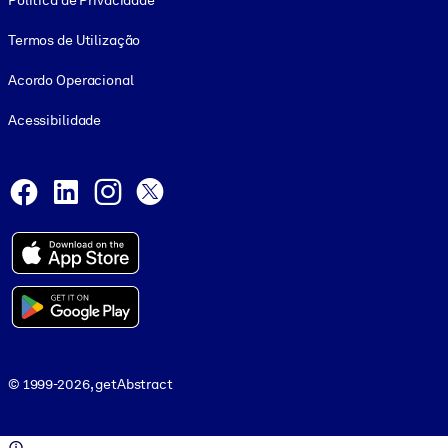
Política de Privacidade
Termos de Utilização
Acordo Operacional
Acessibilidade
Social and Apps
Facebook
LinkedIn
Instagram
X
© 1999-2026, getAbstract
© 1999-2026, getAbstract