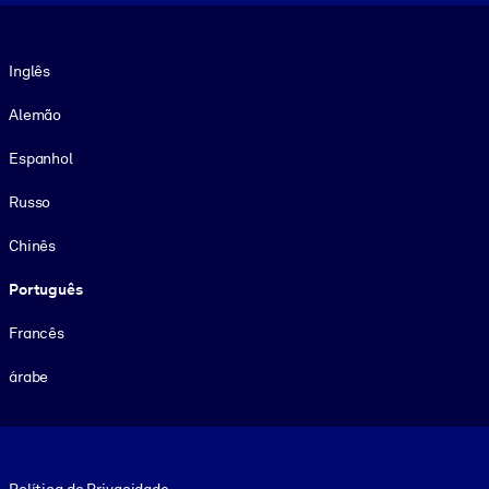
Idioma
Inglês
Alemão
Espanhol
Russo
Chinês
Português
Francês
árabe
Footer legal