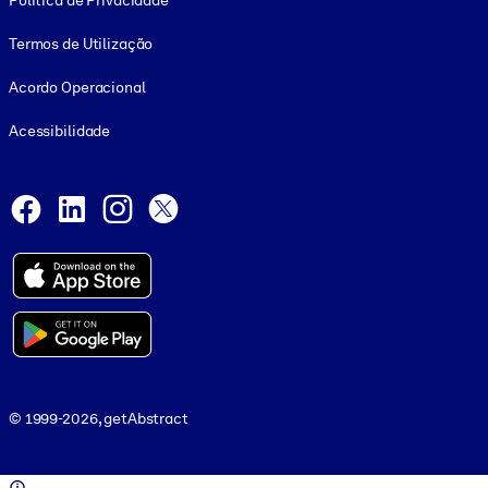
Política de Privacidade
Termos de Utilização
Acordo Operacional
Acessibilidade
Social and Apps
Facebook
LinkedIn
Instagram
X
© 1999-2026, getAbstract
© 1999-2026, getAbstract