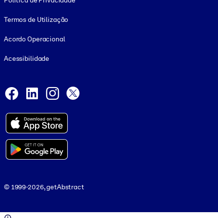
Política de Privacidade
Termos de Utilização
Acordo Operacional
Acessibilidade
Social and Apps
Facebook
LinkedIn
Instagram
X
© 1999-2026, getAbstract
© 1999-2026, getAbstract