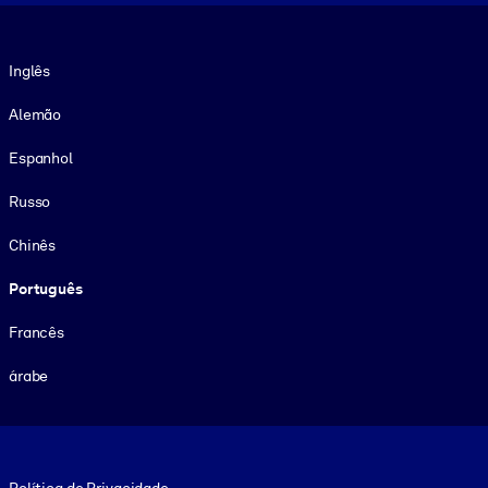
Idioma
Inglês
Alemão
Espanhol
Russo
Chinês
Português
Francês
árabe
Footer legal