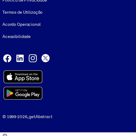
Política de Privacidade
Termos de Utilização
Acordo Operacional
Acessibilidade
Social and Apps
Facebook
LinkedIn
Instagram
X
© 1999-2026, getAbstract
© 1999-2026, getAbstract