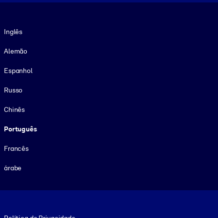
Idioma
Inglês
Alemão
Espanhol
Russo
Chinês
Português
Francês
árabe
Footer legal