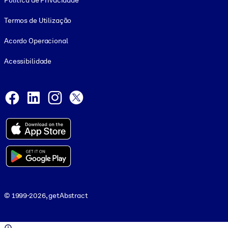
Política de Privacidade
Termos de Utilização
Acordo Operacional
Acessibilidade
Social and Apps
Facebook
LinkedIn
Instagram
X
© 1999-2026, getAbstract
© 1999-2026, getAbstract