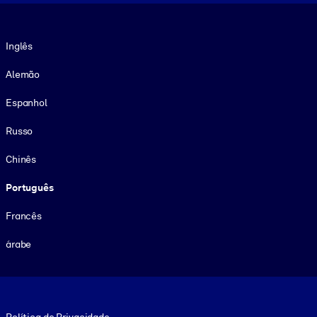
Idioma
Inglês
Alemão
Espanhol
Russo
Chinês
Português
Francês
árabe
Footer legal