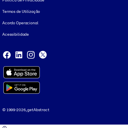
Política de Privacidade
Termos de Utilização
Acordo Operacional
Acessibilidade
Social and Apps
Facebook
LinkedIn
Instagram
X
© 1999-2026, getAbstract
© 1999-2026, getAbstract