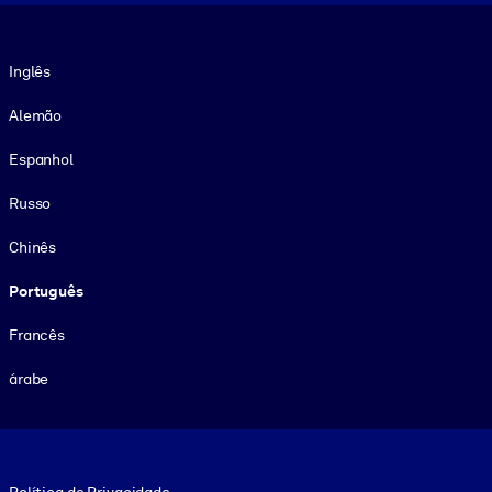
Idioma
Inglês
Alemão
Espanhol
Russo
Chinês
Português
Francês
árabe
Footer legal