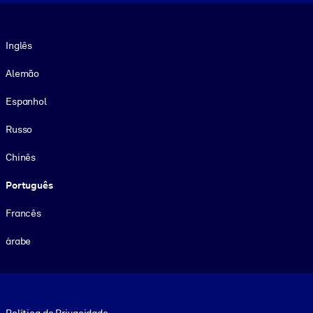
Idioma
Inglês
Alemão
Espanhol
Russo
Chinês
Português
Francês
árabe
Footer legal