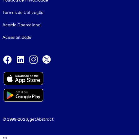
Política de Privacidade
Termos de Utilização
Acordo Operacional
Acessibilidade
Social and Apps
Facebook
LinkedIn
Instagram
X
© 1999-2026, getAbstract
© 1999-2026, getAbstract