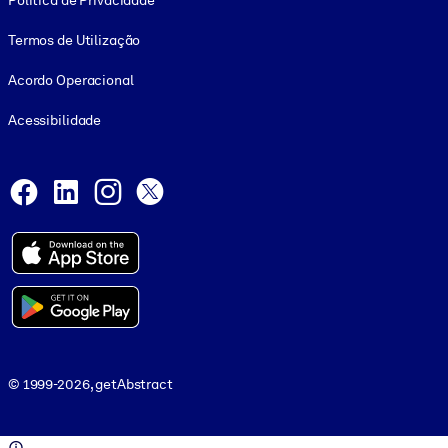
Política de Privacidade
Termos de Utilização
Acordo Operacional
Acessibilidade
Social and Apps
Facebook
LinkedIn
Instagram
X
© 1999-2026, getAbstract
© 1999-2026, getAbstract