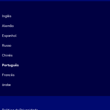
Idioma
Inglês
Alemão
Espanhol
Russo
Chinês
Português
Francês
árabe
Footer legal