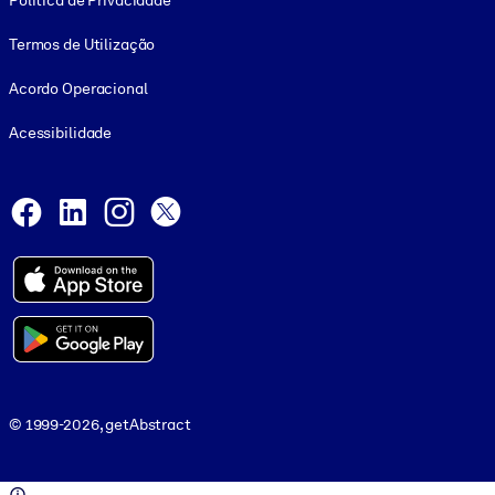
Política de Privacidade
Termos de Utilização
Acordo Operacional
Acessibilidade
Social and Apps
Facebook
LinkedIn
Instagram
X
© 1999-2026, getAbstract
© 1999-2026, getAbstract