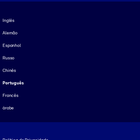
Idioma
Inglês
Alemão
Espanhol
Russo
Chinês
Português
Francês
árabe
Footer legal