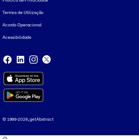
Política de Privacidade
Termos de Utilização
Acordo Operacional
Acessibilidade
Social and Apps
Facebook
LinkedIn
Instagram
X
© 1999-2026, getAbstract
© 1999-2026, getAbstract