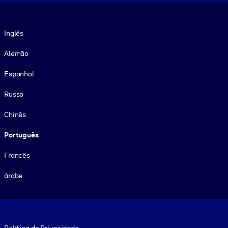
Idioma
Inglês
Alemão
Espanhol
Russo
Chinês
Português
Francês
árabe
Footer legal