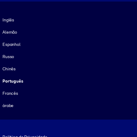
Idioma
Inglês
Alemão
Espanhol
Russo
Chinês
Português
Francês
árabe
Footer legal