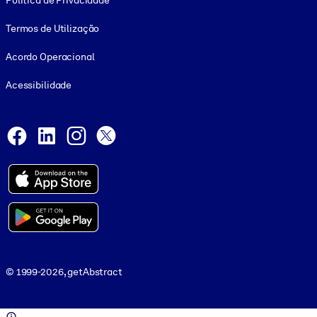
Política de Privacidade
Termos de Utilização
Acordo Operacional
Acessibilidade
Social and Apps
Facebook
LinkedIn
Instagram
X
© 1999-2026, getAbstract
© 1999-2026, getAbstract