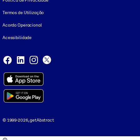
Política de Privacidade
Termos de Utilização
Acordo Operacional
Acessibilidade
Social and Apps
Facebook
LinkedIn
Instagram
X
© 1999-2026, getAbstract
© 1999-2026, getAbstract