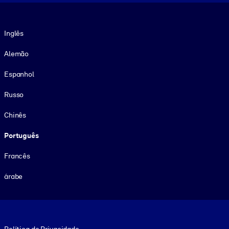
Idioma
Inglês
Alemão
Espanhol
Russo
Chinês
Português
Francês
árabe
Footer legal