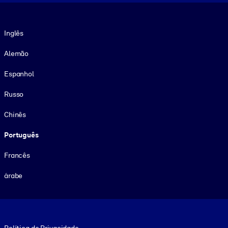
Idioma
Inglês
Alemão
Espanhol
Russo
Chinês
Português
Francês
árabe
Footer legal