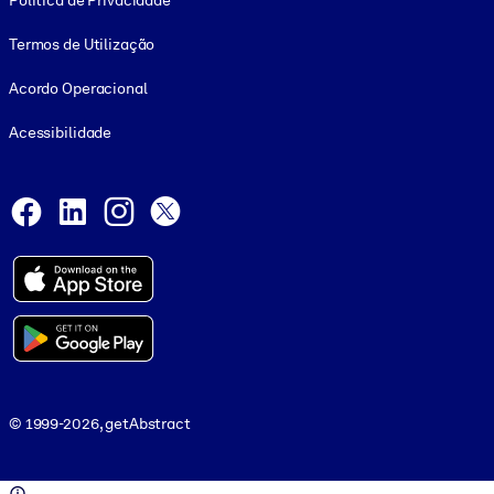
Política de Privacidade
Termos de Utilização
Acordo Operacional
Acessibilidade
Social and Apps
Facebook
LinkedIn
Instagram
X
© 1999-2026, getAbstract
© 1999-2026, getAbstract