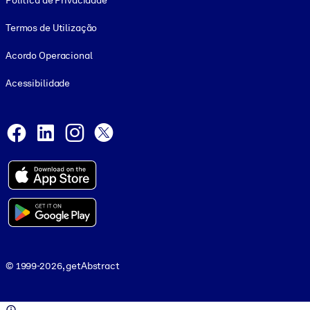
Política de Privacidade
Termos de Utilização
Acordo Operacional
Acessibilidade
Social and Apps
Facebook
LinkedIn
Instagram
X
© 1999-2026, getAbstract
© 1999-2026, getAbstract