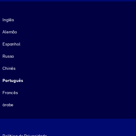
Idioma
Inglês
Alemão
Espanhol
Russo
Chinês
Português
Francês
árabe
Footer legal