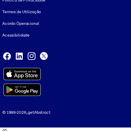
Política de Privacidade
Termos de Utilização
Acordo Operacional
Acessibilidade
Social and Apps
Facebook
LinkedIn
Instagram
X
© 1999-2026, getAbstract
© 1999-2026, getAbstract