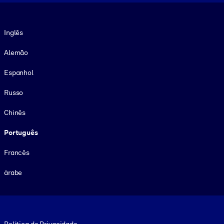
Idioma
Inglês
Alemão
Espanhol
Russo
Chinês
Português
Francês
árabe
Footer legal