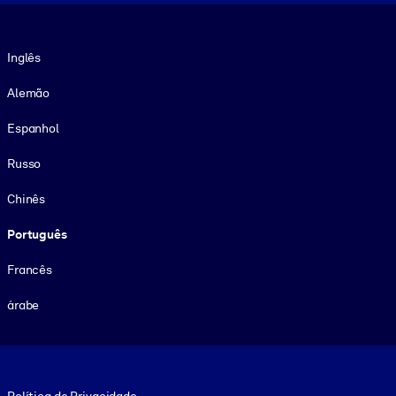
Idioma
Inglês
Alemão
Espanhol
Russo
Chinês
Português
Francês
árabe
Footer legal