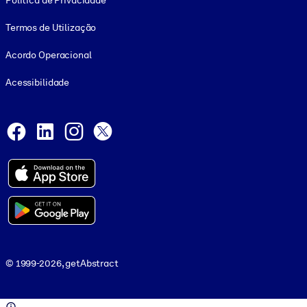
Política de Privacidade
Termos de Utilização
Acordo Operacional
Acessibilidade
Social and Apps
Facebook
LinkedIn
Instagram
X
© 1999-2026, getAbstract
© 1999-2026, getAbstract