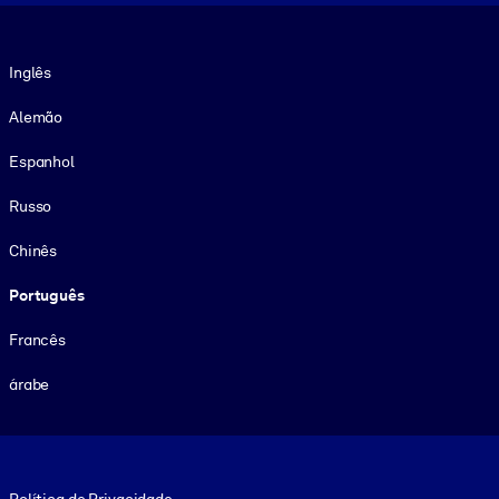
Idioma
Inglês
Alemão
Espanhol
Russo
Chinês
Português
Francês
árabe
Footer legal