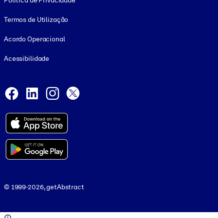
Política de Privacidade
Termos de Utilização
Acordo Operacional
Acessibilidade
Social and Apps
Facebook
LinkedIn
Instagram
X
© 1999-2026, getAbstract
© 1999-2026, getAbstract