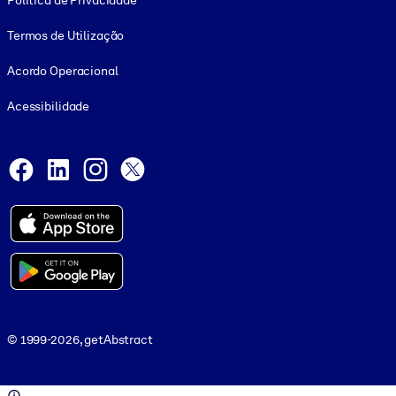
Política de Privacidade
Termos de Utilização
Acordo Operacional
Acessibilidade
Social and Apps
Facebook
LinkedIn
Instagram
X
© 1999-2026, getAbstract
© 1999-2026, getAbstract