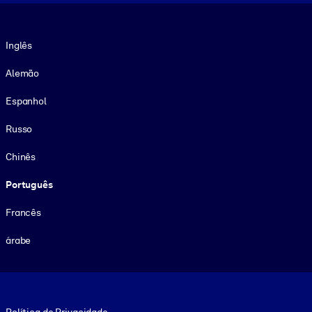
Idioma
Inglês
Alemão
Espanhol
Russo
Chinês
Português
Francês
árabe
Footer legal