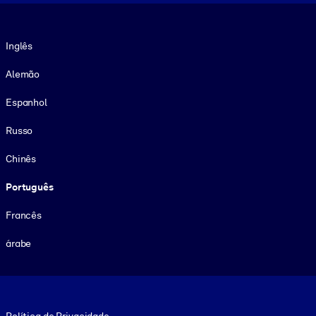
Idioma
Inglês
Alemão
Espanhol
Russo
Chinês
Português
Francês
árabe
Footer legal