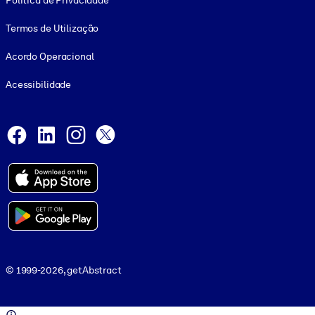
Política de Privacidade
Termos de Utilização
Acordo Operacional
Acessibilidade
Social and Apps
Facebook
LinkedIn
Instagram
X
© 1999-2026, getAbstract
© 1999-2026, getAbstract