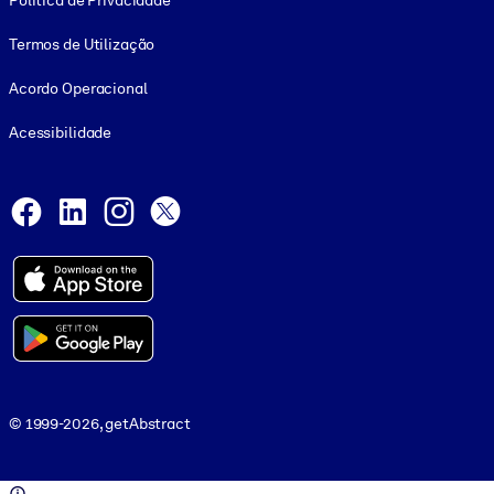
Política de Privacidade
Termos de Utilização
Acordo Operacional
Acessibilidade
Social and Apps
Facebook
LinkedIn
Instagram
X
© 1999-2026, getAbstract
© 1999-2026, getAbstract