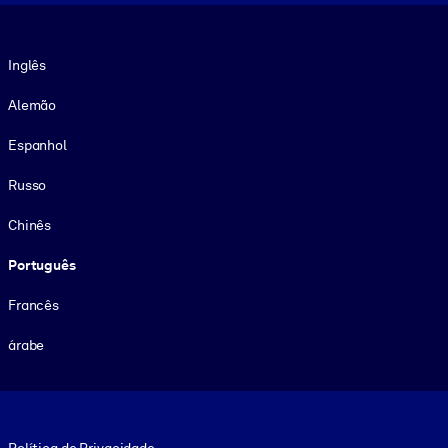
Idioma
Inglês
Alemão
Espanhol
Russo
Chinês
Português
Francês
árabe
Footer legal