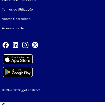
Política de Privacidade
Termos de Utilização
Acordo Operacional
Acessibilidade
Social and Apps
Facebook
LinkedIn
Instagram
X
© 1999-2026, getAbstract
© 1999-2026, getAbstract