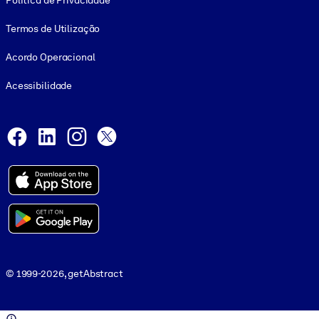
Política de Privacidade
Termos de Utilização
Acordo Operacional
Acessibilidade
Social and Apps
Facebook
LinkedIn
Instagram
X
© 1999-2026, getAbstract
© 1999-2026, getAbstract