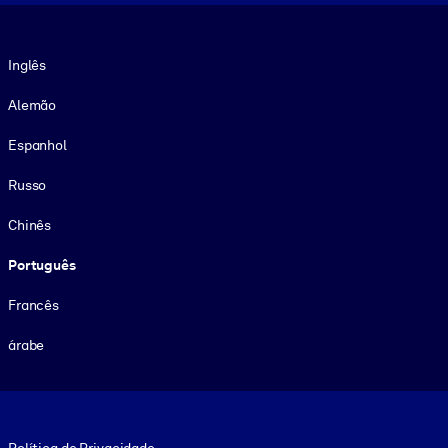
Idioma
Inglês
Alemão
Espanhol
Russo
Chinês
Português
Francês
árabe
Footer legal