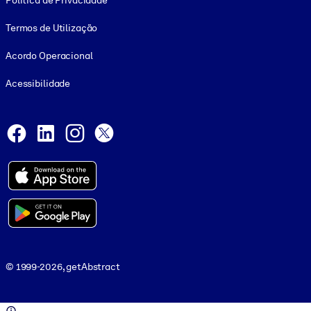
Política de Privacidade
Termos de Utilização
Acordo Operacional
Acessibilidade
Social and Apps
Facebook
LinkedIn
Instagram
X
© 1999-2026, getAbstract
© 1999-2026, getAbstract