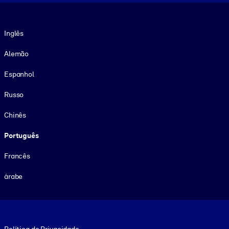
Idioma
Inglês
Alemão
Espanhol
Russo
Chinês
Português
Francês
árabe
Footer legal