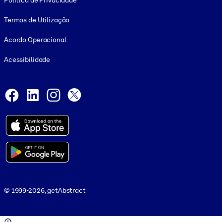
Política de Privacidade
Termos de Utilização
Acordo Operacional
Acessibilidade
Social and Apps
Facebook
LinkedIn
Instagram
X
© 1999-2026, getAbstract
© 1999-2026, getAbstract