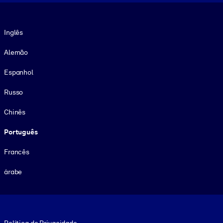
Idioma
Inglês
Alemão
Espanhol
Russo
Chinês
Português
Francês
árabe
Footer legal