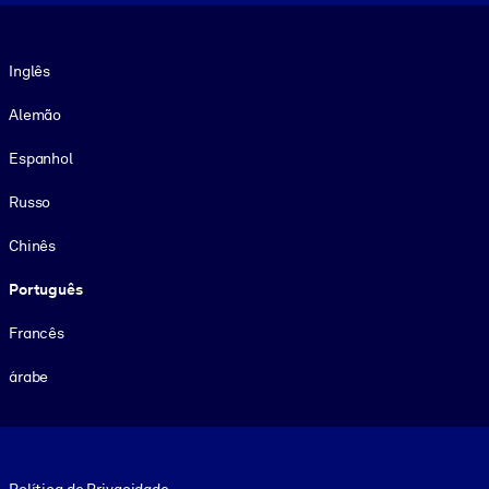
Idioma
Inglês
Alemão
Espanhol
Russo
Chinês
Português
Francês
árabe
Footer legal