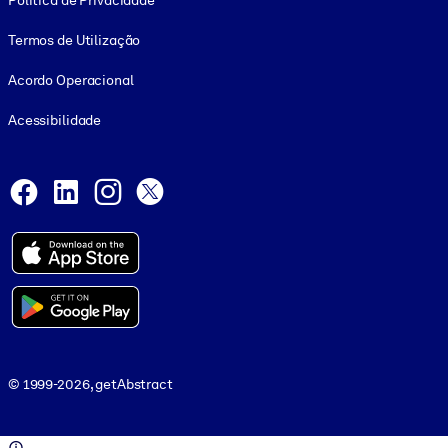
Política de Privacidade
Termos de Utilização
Acordo Operacional
Acessibilidade
Social and Apps
Facebook
LinkedIn
Instagram
X
© 1999-2026, getAbstract
© 1999-2026, getAbstract