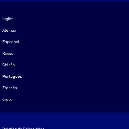
Idioma
Inglês
Alemão
Espanhol
Russo
Chinês
Português
Francês
árabe
Footer legal