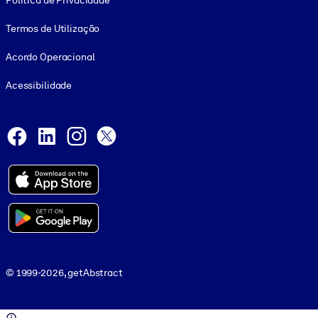
Política de Privacidade
Termos de Utilização
Acordo Operacional
Acessibilidade
Social and Apps
Facebook
LinkedIn
Instagram
X
© 1999-2026, getAbstract
© 1999-2026, getAbstract