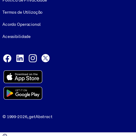
Política de Privacidade
Termos de Utilização
Acordo Operacional
Acessibilidade
Social and Apps
Facebook
LinkedIn
Instagram
X
© 1999-2026, getAbstract
© 1999-2026, getAbstract