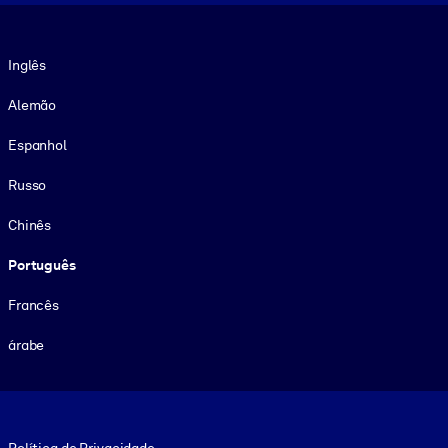
Idioma
Inglês
Alemão
Espanhol
Russo
Chinês
Português
Francês
árabe
Footer legal