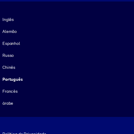
Idioma
Inglês
Alemão
Espanhol
Russo
Chinês
Português
Francês
árabe
Footer legal