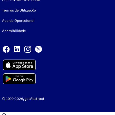
Política de Privacidade
Termos de Utilização
Acordo Operacional
Acessibilidade
Social and Apps
Facebook
LinkedIn
Instagram
X
© 1999-2026, getAbstract
© 1999-2026, getAbstract