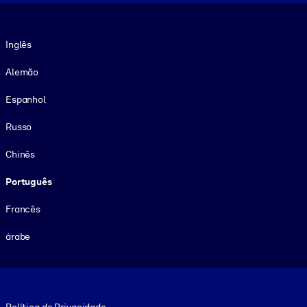
Idioma
Inglês
Alemão
Espanhol
Russo
Chinês
Português
Francês
árabe
Footer legal