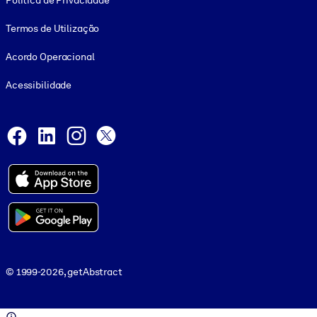
Política de Privacidade
Termos de Utilização
Acordo Operacional
Acessibilidade
Social and Apps
Facebook
LinkedIn
Instagram
X
© 1999-2026, getAbstract
© 1999-2026, getAbstract