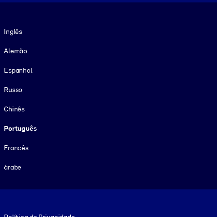
Idioma
Inglês
Alemão
Espanhol
Russo
Chinês
Português
Francês
árabe
Footer legal