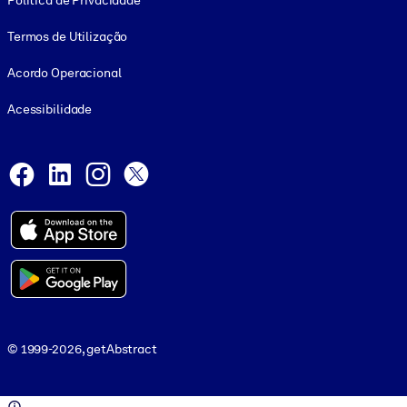
Política de Privacidade
Termos de Utilização
Acordo Operacional
Acessibilidade
Social and Apps
Facebook
LinkedIn
Instagram
X
© 1999-2026, getAbstract
© 1999-2026, getAbstract