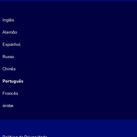
Idioma
Inglês
Alemão
Espanhol
Russo
Chinês
Português
Francês
árabe
Footer legal