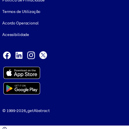
Política de Privacidade
Termos de Utilização
Acordo Operacional
Acessibilidade
Social and Apps
Facebook
LinkedIn
Instagram
X
© 1999-2026, getAbstract
© 1999-2026, getAbstract