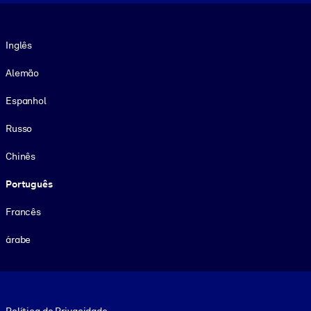
Idioma
Inglês
Alemão
Espanhol
Russo
Chinês
Português
Francês
árabe
Footer legal