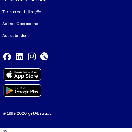
Política de Privacidade
Termos de Utilização
Acordo Operacional
Acessibilidade
Social and Apps
Facebook
LinkedIn
Instagram
X
© 1999-2026, getAbstract
© 1999-2026, getAbstract