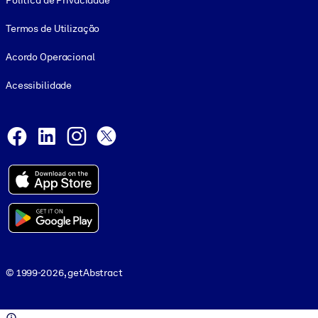
Política de Privacidade
Termos de Utilização
Acordo Operacional
Acessibilidade
Social and Apps
Facebook
LinkedIn
Instagram
X
© 1999-2026, getAbstract
© 1999-2026, getAbstract