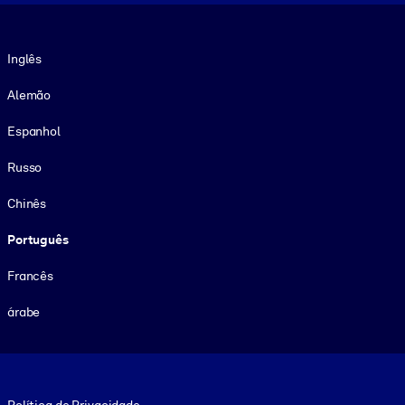
Idioma
Inglês
Alemão
Espanhol
Russo
Chinês
Português
Francês
árabe
Footer legal