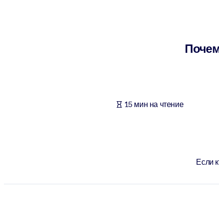
ПО СИСТЕМАМ
Для LMS/LXP
Интегрируйте краткие проверенные знания в вашу LMS/LXP для л
Почем
Для корпоративных библиотек
Обогатите корпоративную библиотеку надежными и готовыми к 
Для ИИ-систем
15 мин на чтение
Используйте надежные структурированные знания для улучшения
Если к