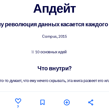
Апдейт
учших результатов обучения.
у революция данных касается каждого 
использованию бизнес-знаниями.
Campus
,
2015
10 основных идей
 результатов ваших ИИ-систем.
Что внутри?
то-то думает, что ему нечего скрывать, эта книга развеет его и
7