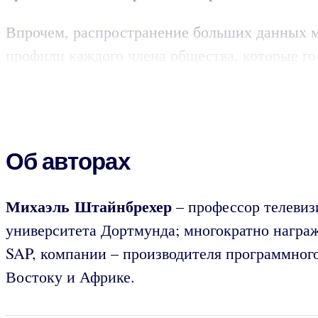
Впрочем, распространение больших данных м
профили каждого члена общества, которые го
Об авторах
Михаэль Штайнбрехер
– профессор телевиз
университета Дортмунда; многократно награ
SAP, компании – производителя программног
Востоку и Африке.