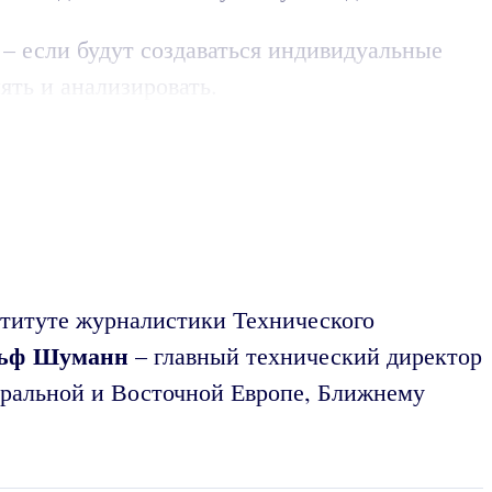
 если будут создаваться индивидуальные
ять и анализировать.
титуте журналистики Технического
ьф Шуманн
– главный технический директор
тральной и Восточной Европе, Ближнему