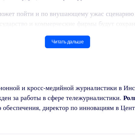
ожет пойти и по внушающему ужас сценарию –
сударство и коммерческие фирмы будут сохран
Читать дальше
ионной и кросс-медийной журналистики в Инс
Рол
жден за работы в сфере тележурналистики.
о обеспечения, директор по инновациям в Цен