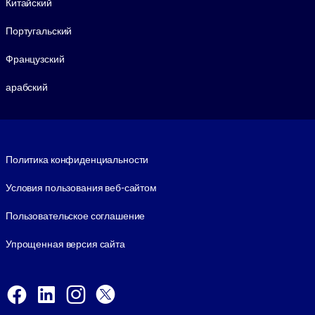
Китайский
Португальский
Французский
арабский
Footer legal
Политика конфиденциальности
Условия пользования веб-сайтом
Пользовательское соглашение
Упрощенная версия сайта
Social and Apps
Facebook
LinkedIn
Instagram
X
Viber