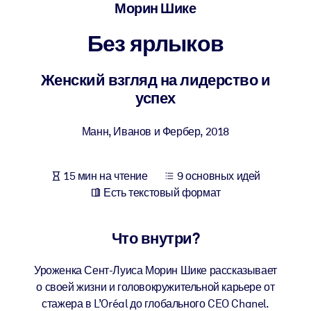
Создайте здоровую и устойчивую рабочую среду.
Морин Шике
Без ярлыков
ПО СИСТЕМАМ
Для LMS/LXP
Женский взгляд на лидерство и
Интегрируйте краткие проверенные знания в вашу LMS/LXP для
успех
лучших результатов обучения.
Для корпоративных библиотек
Манн, Иванов и Фербер
,
2018
Обогатите корпоративную библиотеку надежными и готовыми к
использованию бизнес-знаниями.
15 мин на чтение
9 основных идей
Для ИИ-систем
Есть текстовый формат
Используйте надежные структурированные знания для улучшени
результатов ваших ИИ-систем.
Что внутри?
Уроженка Сент-Луиса Морин Шике рассказывает
о своей жизни и головокружительной карьере от
стажера в L’Oréal до глобального CEO Chanel.